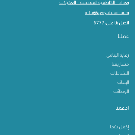
بغداد – الكاظمية المقدسة – العكيلات
info@aynyateem.com
اتصل بنا على: 6777
عملنا
رعاية اليتامى
مشاريعنا
النشاطات
الإغاثة
الوظائف
ادعمنا
إكفل يتيما