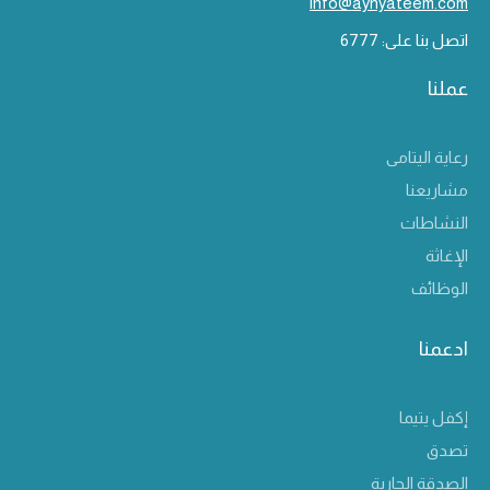
info@aynyateem.com
اتصل بنا على: 6777
عملنا
رعاية اليتامى
مشاريعنا
النشاطات
الإغاثة
الوظائف
ادعمنا
إكفل يتيما
تصدق
الصدقة الجارية