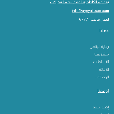
بغداد – الكاظمية المقدسة – العكيلات
info@aynyateem.com
اتصل بنا على: 6777
عملنا
رعاية اليتامى
مشاريعنا
النشاطات
الإغاثة
الوظائف
ادعمنا
إكفل يتيما