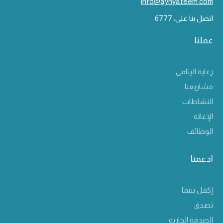
info@aynyateem.com
اتصل بنا على: 6777
عملنا
رعاية اليتامى
مشاريعنا
النشاطات
الإغاثة
الوظائف
ادعمنا
إكفل يتيما
تصدق
الصدقة الجارية