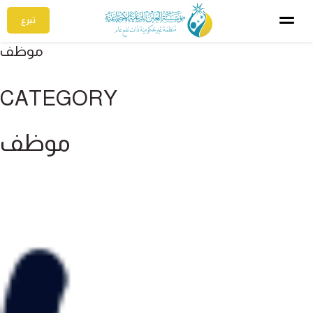
تبرع
موظف
CATEGORY
موظف