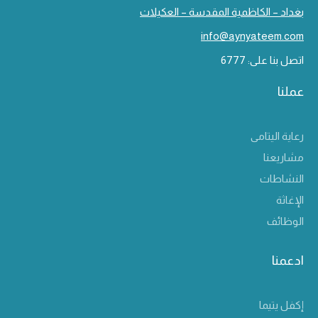
بغداد – الكاظمية المقدسة – العكيلات
info@aynyateem.com
اتصل بنا على: 6777
عملنا
رعاية اليتامى
مشاريعنا
النشاطات
الإغاثة
الوظائف
ادعمنا
إكفل يتيما