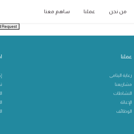
من نحن
عملنا
ساهم معنا
d Request
عملنا
ا
رعاية اليتامى
إك
مشاريعنا
ت
النشاطات
ال
الإغاثة
ا
الوظائف
ال