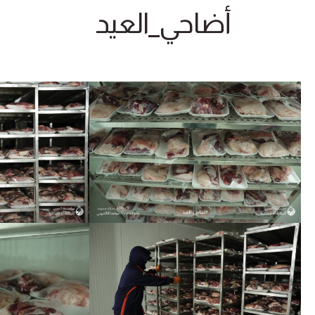
أضاحي_العيد