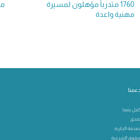
1760 متدرباً مؤهلون لمسيرة
مب
مهنية واعدة
دعمنا
فل يتيما
صدق
صدقة الجارية
لحقوق الشرعية