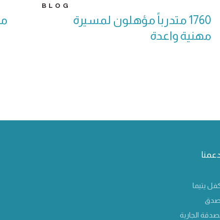
BLOG
1760 متدرباً مؤهلون لمسيرة
مب
مهنية واعدة
دعمنا
فل يتيما
صدق
صدقة الجارية