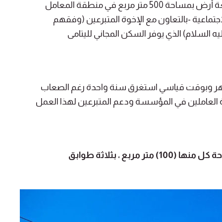
بعد أن خصص أحد المحسنين (وفقه الله) قطعة أرض بمساحة 500 متر مربع في منطقة المعامل
ماعية -بالتعاون مع الإخوة المتبرعين (وفقهم
عليه السلام) الذي يوفر السكن المجاني لليتامى
 المشروع بنجاح باهر وبوقت قياسي استغرق سنة واحدة رغم الصعاب
العاملين في المؤسسة ودعم المتبرعين لهذا العمل
.تضمن المجمع (12) وحدة سكنية بلغت مساحة كل منها (100) متر مربع ، بثلاثة طوابق