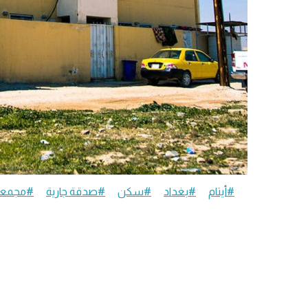
#أيتام
#بغداد
#سكن
#صدقة جارية
#مجمعا