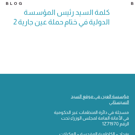
BLOG
كلمة السيد رئيس المؤسسة
الدولية في ختام حملة عين جارية 2
مؤسسة العين في موقع السيد
السيستاني
مسجلة في دائرة المنظمات غير الحكومية
في الأمانة العامة لمجلس الوزراء تحت
الرقم 1Z71970
بغداد – الكاظمية المقدسة – العكيلات