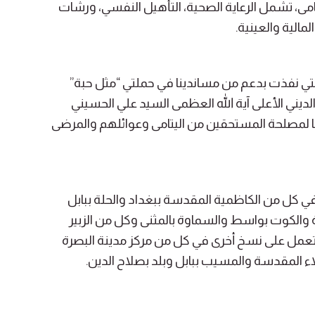
مى، تشمل الرعاية الصحية، التأهيل النفسي، ورشات
لمالية والعينية.
التي نفذت بدعم من مساندينا في حملتي “مثل حبة”
الديني الأعلى آية الله العظمى السيد علي الحسيني
 لمصلحة المستحقين من اليتامى وعوائلهم والمرضى
ي كل من الكاظمية المقدسة ببغداد والحلة ببابل
ة والكوت بواسط والسماوة بالمثنى وكل من الزبير
ال تعمل على نسخ أخرى في كل من مركز مدينة البصرة
اء المقدسة والمسيب ببابل وبلد بصلاح الدين.