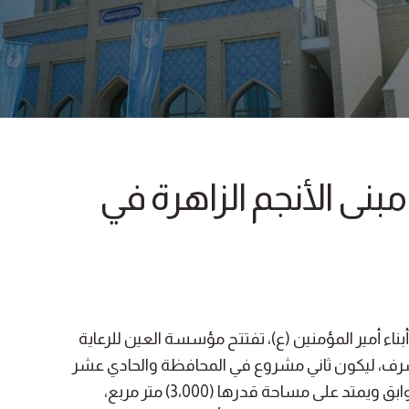
نى الأنجم الزاهرة في
ناء أمير المؤمنين (ع)، تفتتح مؤسسة العين للرعاية
لأشرف، ليكون ثاني مشروع في المحافظة والحادي عشر
على مستوى العراق. يتكون المبنى من أربعة طوابق ويمتد على مساحة قدرها (3،000) متر مربع،