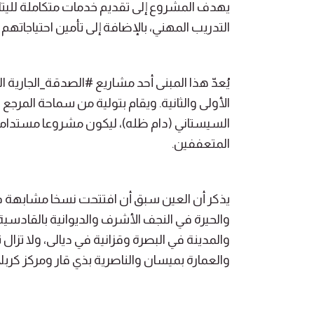
يهدف المشروع إلى تقديم خدمات متكاملة لليتا
التدريب المهني، بالإضافة إلى تأمين احتياجاتهم ا
يُعدّ هذا المبنى أحد مشاريع #الصدقة_الجارية 
الأولى والثانية. ويقام بتولية من سماحة المرجع 
السيستاني (دام ظله)، ليكون مشروعا مستداما
المتعففين.
يذكر أن العين سبق أن افتتحت نسخا مشابهة ف
والحيرة في النجف الأشرف والديوانية بالقادسي
والمدينة في البصرة وقزانية في ديالى، ولا تز
والعمارة بميسان والناصرية بذي قار ومركز كربل