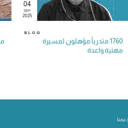
04
SEP
2025
BLOG
1760 متدرباً مؤهلون لمسيرة
مب
مهنية واعدة
دعمنا