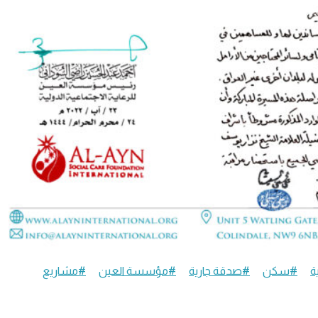
ة
#سكن
#صدقة جارية
#مؤسسة العين
#مشاريع