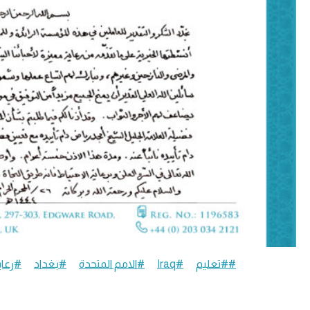
##تعليم
#Iraq
#الامم المتحدة
#بغداد
#رعاي